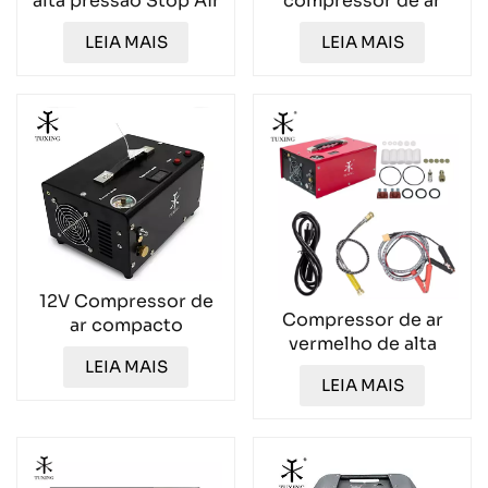
alta pressão Stop Air
compressor de ar
Stop Air Compressor
TXES081 alimentado
LEIA MAIS
LEIA MAIS
TXES022
por lítio TXES081
12V Compressor de
Compressor de ar
ar compacto
vermelho de alta
Powerhouse com
pressão 12V com
LEIA MAIS
desligamento
LEIA MAIS
conversor de
automático
110V/220V
inteligente TXET061-
incorporado
2
TXES063