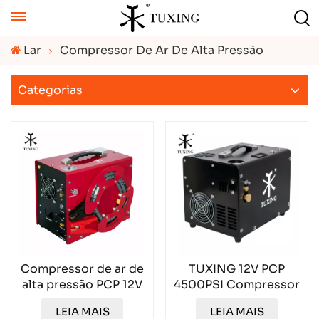
Lar
Compressor De Ar De Alta Pressão
Categorias
Compressor de ar de
TUXING 12V PCP
alta pressão PCP 12V
4500PSI Compressor
TUXING TXES062
de ar portátil
LEIA MAIS
LEIA MAIS
TXET062-1