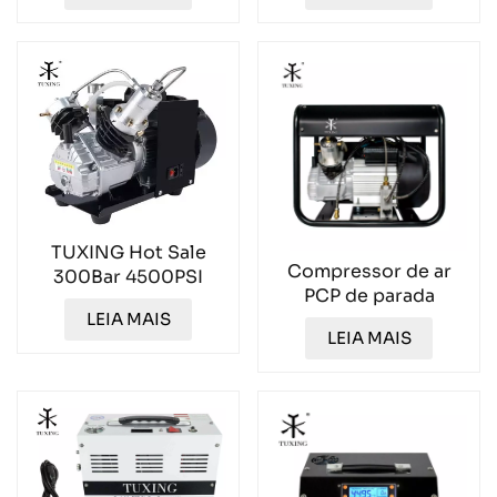
TUXING Hot Sale
Compressor de ar
300Bar 4500PSI
PCP de parada
30MPA Compressor
automática de
LEIA MAIS
de ar portátil
LEIA MAIS
cilindro duplo
TXEDM041
300Bar