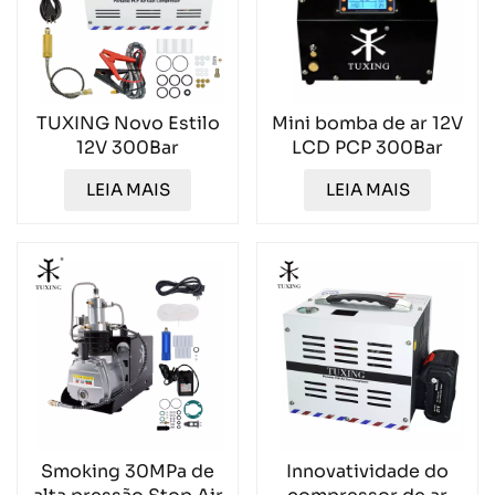
TUXING Novo Estilo
Mini bomba de ar 12V
12V 300Bar
LCD PCP 300Bar
Compressor de Ar
TXET063
LEIA MAIS
LEIA MAIS
TXES051-1
Smoking 30MPa de
Innovatividade do