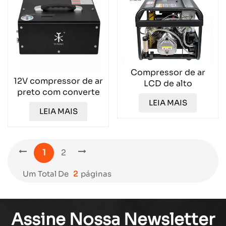
Compressor de ar
12V compressor de ar
LCD de alto
preto com converte
desempenho de alto
TXES063
LEIA MAIS
desempenho
LEIA MAIS
incorporado
TXEDT032-1
1
2
Um Total De
2
Páginas
Assine Nossa Newsletter