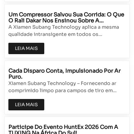
no dinâmico polo industrial de Xiamen, na
China, a Subang rapidamente se consolidou
Um Compressor Salvou Sua Corrida: O Que
O Rali Dakar Nos Ensinou Sobre A
como um n...
Confiabilidade De Alta Pressão.
A Xiamen Subang Technology aplica a mesma
qualidade intransigente em todos os
compressores de ar e cilindros de gás que
fabrica.A verdadeira história de Dakar 2025O
LEIA MAIS
Rali Dakar é amplamente conhecido como a
corrida de resistência off-road mais difícil do
planeta. Em janeiro de 2025, os competidores
Cada Disparo Conta, Impulsionado Por Ar
Puro.
e...
Xiamen Subang Technology – Fornecendo ar
comprimido limpo para campos de tiro em
todo o mundo.A combinação perfeita: ar puro
aliado à precisão no tiro.Em um campo de tiro
LEIA MAIS
internacional, uma fração de segundo pode
separar o ouro da prata. O centro do alvo de
carabina de ar comprimido a 10 metros tem...
Participe Do Evento HuntEx 2026 Com A
TUXING Na África Do Sul!