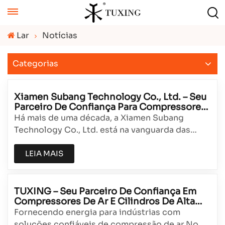
Lar
Notícias
Categorias
Xiamen Subang Technology Co., Ltd. – Seu
Parceiro De Confiança Para Compressores
De Ar E Cilindros PCP
Há mais de uma década, a Xiamen Subang
Technology Co., Ltd. está na vanguarda das
soluções de ar comprimido, fornecendo
produtos confiáveis ​​e de alto desempenho para
LEIA MAIS
profissionais e entusiastas em todo o mundo.
Localizada na vibrante cidade litorânea de
Xiamen, na China, somos especializados no pr...
TUXING – Seu Parceiro De Confiança Em
Compressores De Ar E Cilindros De Alta
Pressão.
Fornecendo energia para indústrias com
soluções confiáveis ​​de compressão de ar.No