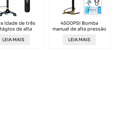
a idade de três
4500PSI Bomba
tágios de alta
manual de alta pressão
ssão infladora
de três estágios
LEIA MAIS
LEIA MAIS
txhp002
TXHP001