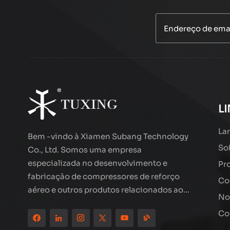
PCP 300BAR
Compressor de ar
Auto Purge
LEIA MAIS
TXEDT033
Compressor de ar
de arame
agrupado
LEIA MAIS
TUXamento
L
TXES062
Lar
Bem -vindo à Xiamen Subang Technology
Compressor de ar
So
Co., Ltd. Somos uma empresa
LCD de alto
desempenho de
especializada no desenvolvimento e
Pr
LEIA MAIS
alto desempenho
fabricação de compressores de reforço
Co
TXEDT032-1
aéreo e outros produtos relacionados ao
No
ar livre de alta qualidade. Os produtos de
Compressor de ar
Co
de cilindro duplo
marca de smoking estão em todo o
TUXING PCP
mundo, bem recebidos. A empresa está
LEIA MAIS