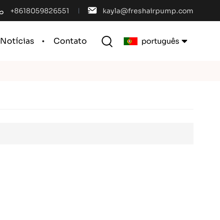
+8618059826551
kayla@freshairpump.com
Notícias
Contato
português
English
français
español
português
العربية
中文