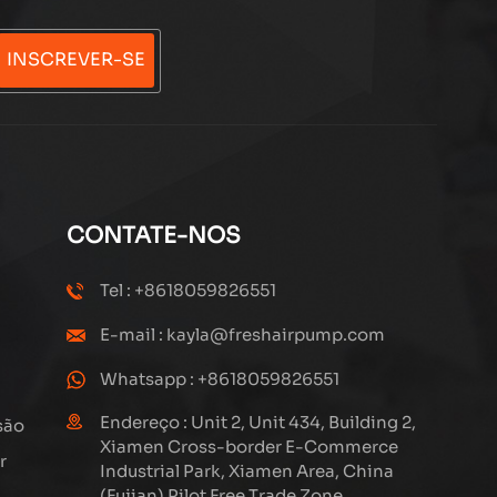
INSCREVER-SE
CONTATE-NOS
Tel : +8618059826551
E-mail : kayla@freshairpump.com
Whatsapp : +8618059826551
Endereço : Unit 2, Unit 434, Building 2,
são
Xiamen Cross-border E-Commerce
r
Industrial Park, Xiamen Area, China
(Fujian) Pilot Free Trade Zone