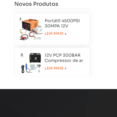
Novos Produtos
Portátil 4500PSI
30MPA 12V
Compressor de ar
LEIA MAIS
12V PCP 300BAR
Compressor de ar
portátil TXET062-1
LEIA MAIS
Smoking
compressor de ar
de cilindro duplo
LEIA MAIS
TXEDT032