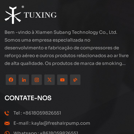
Bem -vindo à Xiamen Subang Technology Co., Ltd.
Somos uma empresa especializada no
desenvolvimento e fabricação de compressores de
reforço aéreo e outros produtos relacionados ao ar livre
de alta qualidade. Os produtos de marca de smoking
estão em todo o mundo, bem recebidos. A empresa
está localizada no belo cenário da cidade costeira -
Xiamen, nossos produtos são exportados para mais de
80 países e regiões, com excelente qualidade ganhou
CONTATE-NOS
uma ampla reputação internacional. A Subang
Technology possui uma equipe de vendas profissional e
Tel : +8618059826551
um sistema de serviço pós-venda eficiente, estamos
E-mail : kayla@freshairpump.com
sempre explorando e estudando como atualizar
continuamente nossos produtos através da inovação
Whatsapp : +8618059826551