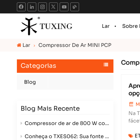
Lar
Sobre
Lar
Compressor De Ar MINI PCP
Compr
Categorias
Blog
Apr
opç
M
Blog Mais Recente
Na T
fáce
Compressor de ar de 800 W com dois cilindros: Potência, eficiência e versatilidade em um único pacote compacto.
comp
E
rob..
Conheça o TXES062: Sua fonte de alimentação de alta pressão de 12V.