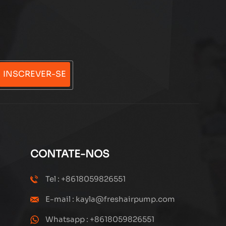
INSCREVER-SE
CONTATE-NOS
Tel : +8618059826551
E-mail : kayla@freshairpump.com
Whatsapp : +8618059826551