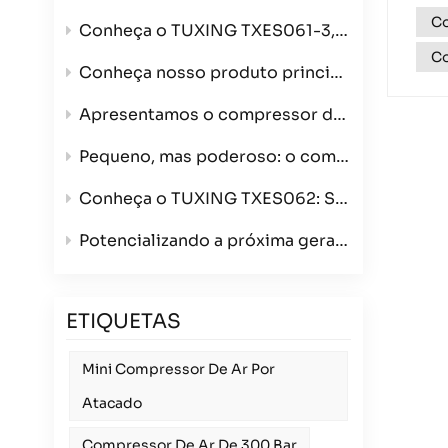
Co
Conheça o TUXING TXES061-3, seu compressor de ar de alta pressão ultraportátil de 4500 PSI.
Co
Conheça nosso produto principal: o compressor de ar de 4 cilindros que redefine velocidade e qualidade de construção.
Apresentamos o compressor de ar com enrolamento TXES062 – agora na cor verde e com opções de tripla voltagem.
Pequeno, mas poderoso: o compressor de ar portátil TXES061-3.
Conheça o TUXING TXES062: Seu compressor de ar portátil definitivo de 300 bar para todas as suas aventuras.
Potencializando a próxima geração de esportes com carabina de ar comprimido: Apresentando o compressor TUXING TXES062 de 12V para atacadistas
ETIQUETAS
Mini Compressor De Ar Por
Atacado
Compressor De Ar De 300 Bar