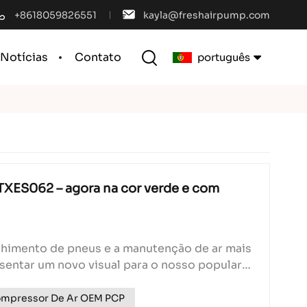
+8618059826551
kayla@freshairpump.com
Notícias
Contato
português
English
français
español
XES062 – agora na cor verde e com
português
العربية
himento de pneus e a manutenção de ar mais
resentar um novo visual para o nosso popular
中文
erde que combina estilo com o desempenho
mpressor De Ar OEM PCP