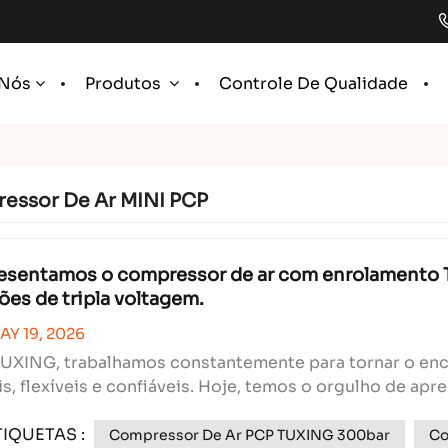
Controle De Qualidade
 Nós
Produtos
essor De Ar MINI PCP
esentamos o compressor de ar com enrolamento T
ões de tripla voltagem.
AY 19, 2026
UXING, trabalhamos constantemente para tornar o enc
is, flexíveis e confiáveis. Hoje, temos o orgulho de ap
ressor de ar manual TXES062: uma elegante edição v
TIQUETAS :
.
Compressor De Ar PCP TUXING 300bar
Co