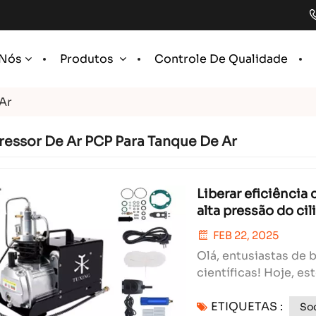
Controle De Qualidade
 Nós
Produtos
Ar
essor De Ar PCP Para Tanque De Ar
Liberar eficiência
alta pressão do cil
FEB 22, 2025
Olá, entusiastas de 
científicas! Hoje, e
jogo - mudando de 
ETIQUETAS :
mundo da compressão do 
Soq