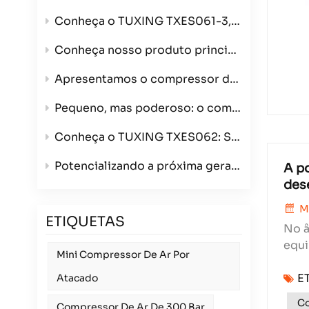
Conheça o TUXING TXES061-3, seu compressor de ar de alta pressão ultraportátil de 4500 PSI.
Conheça nosso produto principal: o compressor de ar de 4 cilindros que redefine velocidade e qualidade de construção.
Apresentamos o compressor de ar com enrolamento TXES062 – agora na cor verde e com opções de tripla voltagem.
Pequeno, mas poderoso: o compressor de ar portátil TXES061-3.
Conheça o TUXING TXES062: Seu compressor de ar portátil definitivo de 300 bar para todas as suas aventuras.
Potencializando a próxima geração de esportes com carabina de ar comprimido: Apresentando o compressor TUXING TXES062 de 12V para atacadistas
A p
des
M
ETIQUETAS
No â
equi
Mini Compressor De Ar Por
dos 
E
caus
Atacado
Co
Compressor De Ar De 300 Bar