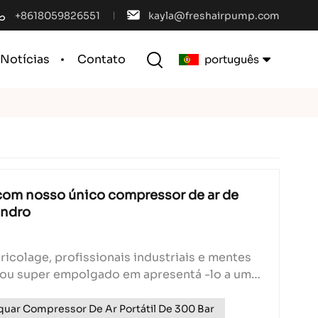
+8618059826551
kayla@freshairpump.com
Notícias
Contato
português
English
français
español
 com nosso único compressor de ar de
indro
português
العربية
bricolage, profissionais industriais e mentes
stou super empolgado em apresentá -lo a um
中文
equipamento que está fazendo ondas no
ar de alta pressão: nosso compressor
uar Compressor De Ar Portátil De 300 Bar