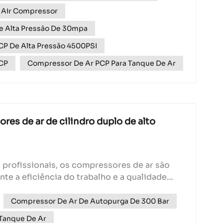
 de cilindro único.Poder além da...
 Air Compressor
e Alta Pressão De 30mpa
P De Alta Pressão 4500PSI
CP
Compressor De Ar PCP Para Tanque De Ar
es de ar de cilindro duplo de alto
 profissionais, os compressores de ar são
e a eficiência do trabalho e a qualidade
ressor de ar de dois cilindros que vem
Compressor De Ar De Autopurga De 300 Bar
Tanque De Ar