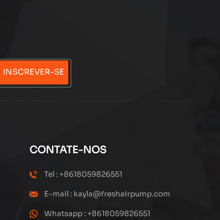
INSCREVER-SE
CONTATE-NOS
Tel : +8618059826551
E-mail : kayla@freshairpump.com
Whatsapp : +8618059826551