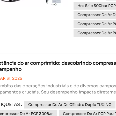
de ar de alta pressão
Hot Sale 300bar PCP
Compressor De Ar D
Compressor De Ar PC
Compressor De Ar P
otência do ar comprimido: descobrindo compressor
empenho
AR 31, 2025
mbito das operações industriais e de diversos campos
pamentos cruciais. Seu desempenho impacta diretament
resultados. Hoje, estamos explorando um notável comp
TIQUETAS :
ando i...
Compressor De Ar De Cilindro Duplo TUXING
mpressor De Ar PCP 300Bar
Compressor De Ar PCP Para 