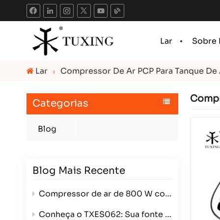
Lar
Sobre
Lar
Compressor De Ar PCP Para Tanque De 
Compr
Categorias
Blog
Blog Mais Recente
Compressor de ar de 800 W com dois cilindros: Potência, eficiência e versatilidade em um único pacote compacto.
Conheça o TXES062: Sua fonte de alimentação de alta pressão de 12V.