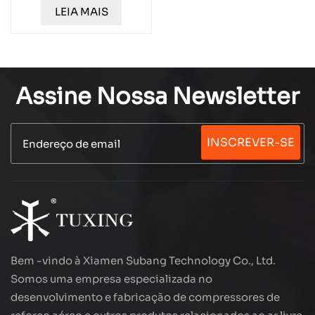
TUXING PCP Mini
LEIA MAIS
0,48L TXCGS048
Assine Nossa Newsletter
INSCREVER-SE
Bem -vindo à Xiamen Subang Technology Co., Ltd.
Somos uma empresa especializada no
desenvolvimento e fabricação de compressores de